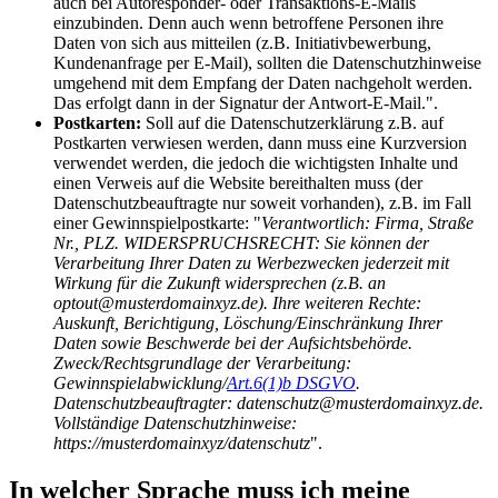
auch bei Autoresponder- oder Transaktions-E-Mails
einzubinden. Denn auch wenn betroffene Personen ihre
Daten von sich aus mitteilen (z.B. Initiativbewerbung,
Kundenanfrage per E-Mail), sollten die Datenschutzhinweise
umgehend mit dem Empfang der Daten nachgeholt werden.
Das erfolgt dann in der Signatur der Antwort-E-Mail.".
Postkarten:
Soll auf die Datenschutzerklärung z.B. auf
Postkarten verwiesen werden, dann muss eine Kurzversion
verwendet werden, die jedoch die wichtigsten Inhalte und
einen Verweis auf die Website bereithalten muss (der
Datenschutzbeauftragte nur soweit vorhanden), z.B. im Fall
einer Gewinnspielpostkarte: "
Verantwortlich: Firma, Straße
Nr., PLZ. WIDERSPRUCHSRECHT: Sie können der
Verarbeitung Ihrer Daten zu Werbezwecken jederzeit mit
Wirkung für die Zukunft widersprechen (z.B. an
optout@musterdomainxyz.de). Ihre weiteren Rechte:
Auskunft, Berichtigung, Löschung/Einschränkung Ihrer
Daten sowie Beschwerde bei der Aufsichtsbehörde.
Zweck/Rechtsgrundlage der Verarbeitung:
Gewinnspielabwicklung/
Art.6(1)b DSGVO
.
Datenschutzbeauftragter: datenschutz@musterdomainxyz.de.
Vollständige Datenschutzhinweise:
https://musterdomainxyz/datenschutz
".
In welcher Sprache muss ich meine