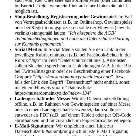
auch von jeder Unterseite aus abrufbar seien (oder zumindest
im Bereich "
Info
" wenn ein Link auf einer Unterseite nicht
möglich ist).
Shop-Bestellung, Registrierung oder Gewinnspiel
: Im Fall
von Vertragsabschlüssen (z.B. im Onlineshop, Gewinnspiele)
oder bei Registrierungsprozessen sollte der Hinweis (jeweils
verlinkt) sinngemäß lauten: "
Ich akzeptiere die AGB/
Teilnahmebedingungen und habe die Datenschutzerklärung
zur Kenntnis genommen
".
Social Media
: In Social Media sollten Sie den Link in der
jeweiligen Rubrik eintragen (z.B. bei Facebook-Seiten in der
Rubrik "
Info
" im Feld "Datenschutzrichtlinie"). Ansonsten
sollten Sie einen sprechenden Link eintragen (z.B. in der Bio
bei Twitter/Instagram oder der Beschreibung einer Facebook-
Gruppe): "
https://musterdomainxyz.de/datenschutz
", bzw.
falls der Link den Begriff "Datenschutz" nicht enthält, sonst
mit einem Hinweis vorab: "Datenschutz:
https://musterdomainxyz
.de/index=134
".
Ladengeschäft oder Messe:
Wir die Datenschutzerklärung
offline, z.B. im Rahmen von Gewinnspielen auf einer Messe
oder in einem Ladengeschäft verwendet, dann sollte sie
entweder als PDF (z.B. auf einem Tablet) oder per QR-Code
abrufbar sein und für zusätzlich im Papierformat bereitliegen.
E-Mail-Signaturen:
Wir empfehlen einen Link zur
Datenschutzerkl&auuml;rung auch in jede E-Mail-Signatur,