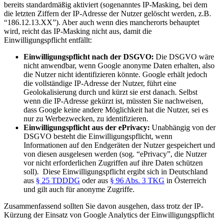
bereits standardmäßig aktiviert (sogenanntes IP-Masking, bei dem
die letzten Ziffern der IP-Adresse der Nutzer gelöscht werden, z.B.
“186.12.13.XX”). Aber auch wenn dies mancherorts behauptet
wird, reicht das IP-Masking nicht aus, damit die
Einwilligungspflicht entfällt:
Einwilligungspflicht nach der DSGVO:
Die DSGVO wäre
nicht anwendbar, wenn Google anonyme Daten erhalten, also
die Nutzer nicht identifizieren könnte. Google erhält jedoch
die vollständige IP-Adresse der Nutzer, führt eine
Geolokalisierung durch und kürzt sie erst danach. Selbst
wenn die IP-Adresse gekürzt ist, müssten Sie nachweisen,
dass Google keine andere Möglichkeit hat die Nutzer, sei es
nur zu Werbezwecken, zu identifizieren.
Einwilligungspflicht aus der ePrivacy:
Unabhängig von der
DSGVO besteht die Einwilligungspflicht, wenn
Informationen auf den Endgeräten der Nutzer gespeichert und
von diesen ausgelesen werden (sog. “ePrivacy”, die Nutzer
vor nicht erforderlichen Zugriffen auf ihre Daten schützen
soll). Diese Einwilligungspflicht ergibt sich in Deutschland
aus
§ 25 TDDDG
oder aus
§ 96 Abs. 3 TKG
in Österreich
und gilt auch für anonyme Zugriffe.
Zusammenfassend sollten Sie davon ausgehen, dass trotz der IP-
Kürzung der Einsatz von Google Analytics der Einwilligungspflicht