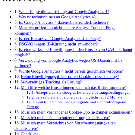
Wie erfolgte die Umstellung auf Google Analytics 4?
Was ist technisch neu an Google Analytics 4?
Ist Google Analytics 4 datenschutzrechtlich sicherer?
Muss ich prüfen, ob nicht andere Analyse-Tools in Frage
kommen?
Ist der Einsatz von Google Analytics 4 zulässig?
DSGVO wegen IP-Kürzung nicht anwendbar?
Ist eine wirksame Einwilligung in den Einsatz von GA4 überhaupt
möglich?
Verwendung von Google Analytics wegen US-Datentransfers
verboten?
Wurde Google Analytics 4 nicht bereits gerichtlich verboten?
Keine Einwilligungspflicht durch Cookie-loses Tracking?
Serverseitiges Tracking als Lösung?
Mit Hilfe welche Einstellungen kann ich das Risiko mindern?
Akzeptieren Sie Googles Datenverarbeitungsbedingungen:
Setzen Sie die Speicherdauer möglichst auf 2 Monate
Deaktivieren Sie Google Signale und standortbezogene
Dienste
Muss ich mein vorhandenes Cookie-Opt-In-Banner aktualisieren?
Muss ich meine Datenschutzerklärung aktualisieren?
Muss ich mein Verzeichnis von Verarbeitungstätigkeiten
aktualisieren?
Checkliste