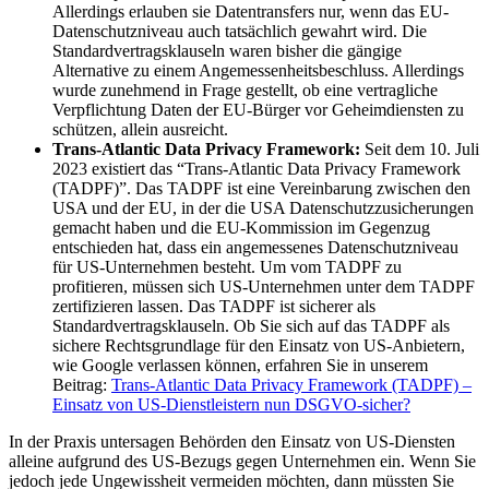
Allerdings erlauben sie Datentransfers nur, wenn das EU-
Datenschutzniveau auch tatsächlich gewahrt wird. Die
Standardvertragsklauseln waren bisher die gängige
Alternative zu einem Angemessenheitsbeschluss. Allerdings
wurde zunehmend in Frage gestellt, ob eine vertragliche
Verpflichtung Daten der EU-Bürger vor Geheimdiensten zu
schützen, allein ausreicht.
Trans-Atlantic Data Privacy Framework:
Seit dem 10. Juli
2023 existiert das “Trans-Atlantic Data Privacy Framework
(TADPF)”. Das TADPF ist eine Vereinbarung zwischen den
USA und der EU, in der die USA Datenschutzzusicherungen
gemacht haben und die EU-Kommission im Gegenzug
entschieden hat, dass ein angemessenes Datenschutzniveau
für US-Unternehmen besteht. Um vom TADPF zu
profitieren, müssen sich US-Unternehmen unter dem TADPF
zertifizieren lassen. Das TADPF ist sicherer als
Standardvertragsklauseln. Ob Sie sich auf das TADPF als
sichere Rechtsgrundlage für den Einsatz von US-Anbietern,
wie Google verlassen können, erfahren Sie in unserem
Beitrag:
Trans-Atlantic Data Privacy Framework (TADPF) –
Einsatz von US-Dienstleistern nun DSGVO-sicher?
In der Praxis untersagen Behörden den Einsatz von US-Diensten
alleine aufgrund des US-Bezugs gegen Unternehmen ein. Wenn Sie
jedoch jede Ungewissheit vermeiden möchten, dann müssten Sie