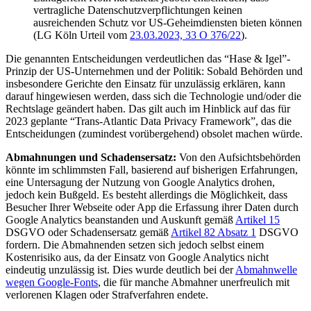
vertragliche Datenschutzverpflichtungen keinen
ausreichenden Schutz vor US-Geheimdiensten bieten können
(LG Köln Urteil vom
23.03.2023, 33 O 376/22
).
Die genannten Entscheidungen verdeutlichen das “Hase & Igel”-
Prinzip der US-Unternehmen und der Politik: Sobald Behörden und
insbesondere Gerichte den Einsatz für unzulässig erklären, kann
darauf hingewiesen werden, dass sich die Technologie und/oder die
Rechtslage geändert haben. Das gilt auch im Hinblick auf das für
2023 geplante “Trans-Atlantic Data Privacy Framework”, das die
Entscheidungen (zumindest vorübergehend) obsolet machen würde.
Abmahnungen und Schadensersatz:
Von den Aufsichtsbehörden
könnte im schlimmsten Fall, basierend auf bisherigen Erfahrungen,
eine Untersagung der Nutzung von Google Analytics drohen,
jedoch kein Bußgeld. Es besteht allerdings die Möglichkeit, dass
Besucher Ihrer Webseite oder App die Erfassung ihrer Daten durch
Google Analytics beanstanden und Auskunft gemäß
Artikel 15
DSGVO oder Schadensersatz gemäß
Artikel 82 Absatz 1
DSGVO
fordern. Die Abmahnenden setzen sich jedoch selbst einem
Kostenrisiko aus, da der Einsatz von Google Analytics nicht
eindeutig unzulässig ist. Dies wurde deutlich bei der
Abmahnwelle
wegen Google-Fonts
, die für manche Abmahner unerfreulich mit
verlorenen Klagen oder Strafverfahren endete.