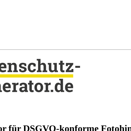
or für DSGVO-konforme Fotohin