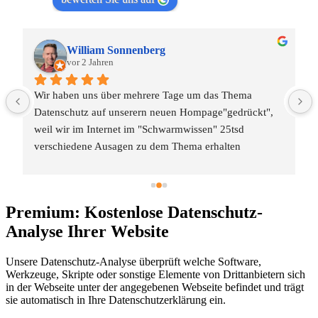
William Sonnenberg
vor 2 Jahren
Wir haben uns über mehrere Tage um das Thema 
Datenschutz auf unserern neuen Hompage"gedrückt", 
weil wir im Internet im "Schwarmwissen" 25tsd 
verschiedene Ausagen zu dem Thema erhalten 
haben.Dank Datenschutz-Generator.de haben wir das 
Thema in 30 Minuten verstanden und uns eine passende 
Version für unsere Homepage generiert.Ein großes 
Premium: Kostenlose Datenschutz-
Dankeschön an Dr. Thomas Schwenke !!!!
Analyse Ihrer Website
Unsere Datenschutz-Analyse überprüft welche Software,
Werkzeuge, Skripte oder sonstige Elemente von Drittanbietern sich
in der Webseite unter der angegebenen Webseite befindet und trägt
sie automatisch in Ihre Datenschutzerklärung ein.