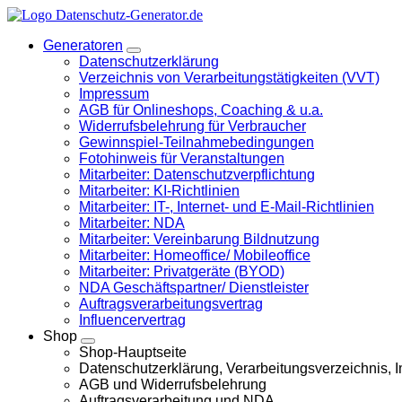
Springen
Sie
Generatoren
zum
Datenschutzerklärung
Inhalt
Verzeichnis von Verarbeitungstätigkeiten (VVT)
Impressum
AGB für Onlineshops, Coaching & u.a.
Widerrufsbelehrung für Verbraucher
Gewinnspiel-Teilnahmebedingungen
Fotohinweis für Veranstaltungen
Mitarbeiter: Datenschutzverpflichtung
Mitarbeiter: KI-Richtlinien
Mitarbeiter: IT-, Internet- und E-Mail-Richtlinien
Mitarbeiter: NDA
Mitarbeiter: Vereinbarung Bildnutzung
Mitarbeiter: Homeoffice/ Mobileoffice
Mitarbeiter: Privatgeräte (BYOD)
NDA Geschäftspartner/ Dienstleister
Auftragsverarbeitungsvertrag
Influencervertrag
Shop
Shop-Hauptseite
Datenschutzerklärung, Verarbeitungsverzeichnis,
AGB und Widerrufsbelehrung
Auftragsverarbeitung und NDA