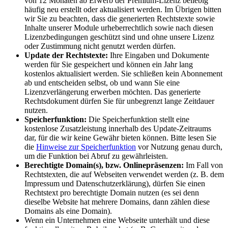
von 12 Monaten ab Erwerb der Premium-Lizenz beliebig
häufig neu erstellt oder aktualisiert werden. Im Übrigen bitten
wir Sie zu beachten, dass die generierten Rechtstexte sowie
Inhalte unserer Module urheberrechtlich sowie nach diesen
Lizenzbedingungen geschützt sind und ohne unsere Lizenz
oder Zustimmung nicht genutzt werden dürfen.
Update der Rechtstexte:
Ihre Eingaben und Dokumente
werden für Sie gespeichert und können ein Jahr lang
kostenlos aktualisiert werden. Sie schließen kein Abonnement
ab und entscheiden selbst, ob und wann Sie eine
Lizenzverlängerung erwerben möchten. Das generierte
Rechtsdokument dürfen Sie für unbegrenzt lange Zeitdauer
nutzen.
Speicherfunktion:
Die Speicherfunktion stellt eine
kostenlose Zusatzleistung innerhalb des Update-Zeitraums
dar, für die wir keine Gewähr bieten können. Bitte lesen Sie
die
Hinweise zur Speicherfunktion
vor Nutzung genau durch,
um die Funktion bei Abruf zu gewährleisten.
Berechtigte Domain(s), bzw. Onlinepräsenzen:
Im Fall von
Rechtstexten, die auf Webseiten verwendet werden (z. B. dem
Impressum und Datenschutzerklärung), dürfen Sie einen
Rechtstext pro berechtigte Domain nutzen (es sei denn
dieselbe Website hat mehrere Domains, dann zählen diese
Domains als eine Domain).
Wenn ein Unternehmen eine Webseite unterhält und diese