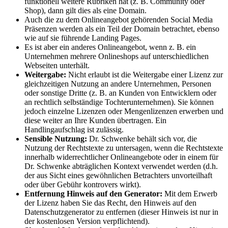
funktionell weitere Rubriken hat (z. B. Community oder
Shop), dann gilt dies als eine Domain.
Auch die zu dem Onlineangebot gehörenden Social Media
Präsenzen werden als ein Teil der Domain betrachtet, ebenso
wie auf sie führende Landing Pages.
Es ist aber ein anderes Onlineangebot, wenn z. B. ein
Unternehmen mehrere Onlineshops auf unterschiedlichen
Webseiten unterhält.
Weitergabe:
Nicht erlaubt ist die Weitergabe einer Lizenz zur
gleichzeitigen Nutzung an andere Unternehmen, Personen
oder sonstige Dritte (z. B. an Kunden von Entwicklern oder
an rechtlich selbständige Tochterunternehmen). Sie können
jedoch einzelne Lizenzen oder Mengenlizenzen erwerben und
diese weiter an Ihre Kunden übertragen. Ein
Handlingaufschlag ist zulässig.
Sensible Nutzung:
Dr. Schwenke behält sich vor, die
Nutzung der Rechtstexte zu untersagen, wenn die Rechtstexte
innerhalb widerrechtlicher Onlineangebote oder in einem für
Dr. Schwenke abträglichen Kontext verwendet werden (d.h.
der aus Sicht eines gewöhnlichen Betrachters unvorteilhaft
oder über Gebühr kontrovers wirkt).
Entfernung Hinweis auf den Generator:
Mit dem Erwerb
der Lizenz haben Sie das Recht, den Hinweis auf den
Datenschutzgenerator zu entfernen (dieser Hinweis ist nur in
der kostenlosen Version verpflichtend).