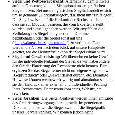
Siegel und Wettbewerbsrecht:
Alternativ zu dem Hinweis
auf den Generator, können Sie optional unsere grafischen
Siegel nutzen. Bei unseren grafischen Siegeln handelt es sich
um so genannte „Herkunftssiegel“, d.h. nicht um "Prüfsiegel".
Die Siegel weisen auf die Herkunft der Rechtstexte hin und
dass sie auf Modulen basieren, die vom Experten erstellt
wurden und aktuell gehalten werden. Wir empfehlen die
Verlinkung des Siegels im generierten Dokument
beizubehalten oder die Siegel sonst auf uns
(„
https://datenschutz-generator.de
“) zu verlinken. Dann
werden die Nutzer nach dem Klick auf unsere Hauptseite
geleitet, wo die Herkunftsfunktion der Siegel erklärt wird.
Siegel und Gewährleistung:
Wir übernehmen keine Gewähr
für die individuelle Nutzung der Siegel, da wir insbesondere
den Ort der Platzierung der Rechtstexte nicht kennen. Bitte
ergänzen Sie das Siegel ferner nicht um eigene Angaben, wie
„Geprüft durch“ oder „Gewährleistet durch“, etc. Derartige
Hinweise können wettbewerbswidrig und abmahnbar sein, da
sie den Eindruck einer externen und individuellen Prüfung
Ihres Rechtstextes, Datenschutzkonzeptes, Website, etc.
erwecken.
Siegel-Grafiken:
Die Siegel-Grafiken werden Ihnen am Ende
des Generierungsvorgangs bereitgestellt. Im generierten
Dokument haben wir die Siegel zwar auf die Siegelgrafik
unseres Servers verlinkt. Wir können jedoch nicht