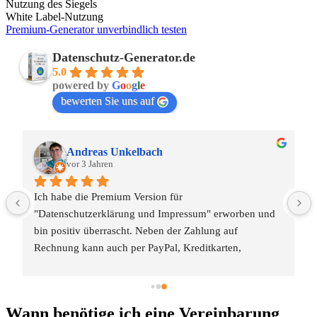
Nutzung des Siegels
White Label-Nutzung
Premium-Generator unverbindlich testen
Datenschutz-Generator.de
5.0
powered by
G
o
o
g
l
e
bewerten Sie uns auf
Andreas Unkelbach
vor 3 Jahren
Ich habe die Premium Version für 
"Datenschutzerklärung und Impressum" erworben und 
bin positiv überrascht. Neben der Zahlung auf 
Rechnung kann auch per PayPal, Kreditkarten, 
Lastschrift, Giropay, etc. bezahlt werden. Nach 
 
Zahlunsgeingang wurde direkt das Kundenkonto 
freigeschaltet und ich konnte für mein Projekt passende 
Wann benötige ich eine Vereinbarung
Module auswählen und Impressum und Informationen 