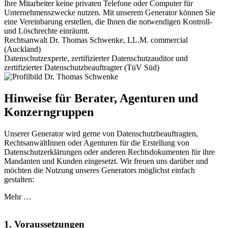
Ihre Mitarbeiter keine privaten Telefone oder Computer für
begeistert, dass der Hinweis "vom Websiteinhaber 
Unternehmenszwecke nutzen. Mit unserem Generator können Sie
angepasst." nicht mehr erforderlich ist sondern auf 
eine Vereinbarung erstellen, die Ihnen die notwendigen Kontroll-
einen Klick alle Texte generiert und die Inhalte auch 
und Löschrechte einräumt.
Rechtsanwalt Dr. Thomas Schwenke, LL.M. commercial
zentral gespeichert werden.Die Lizenzbedingungen 
(Auckland)
sind, in meinen Augen, außerordentlich fair und gerade 
Datenschutzexperte, zertifizierter Datenschutzauditor und
bei Aktualisierungen freue ich mich unheimlich hier 
zertifizierter Datenschutzbeauftragter (TüV Süd)
einfach den Text in die Zwischenablage übernehmen zu 
können.Neben der guten Erläuterung und juristisch 
Hinweise für Berater, Agenturen und
verständlichen Texten ist daher auch die Technik hinter 
Konzerngruppen
den Generator für mich ein echter Pluspunkt und ich 
freue mich hier alle für mich relevante Module direkt 
Unserer Generator wird gerne von Datenschutzbeauftragten,
nutzen zu können und Bildnachweise im Impressum 
RechtsanwältInnen oder Agenturen für die Erstellung von
nicht mehr immer manuell hinterlegen zu müssen 
Datenschutzerklärungen oder anderen Rechtsdokumenten für ihre
Mandanten und Kunden eingesetzt. Wir freuen uns darüber und
sondern so direkt im Kundenprofil hinterlegt zu 
möchten die Nutzung unseres Generators möglichst einfach
haben.Das sich Standardsoftware durch Modularität 
gestalten:
auszeichnet ist mir ja durchaus dank SAP bekannt, aber 
Mehr …
diese "Webanwendung" ist für mich ebenfalls ein 
Beweis für durchdachte und hilfreiche Software.
1. Voraussetzungen