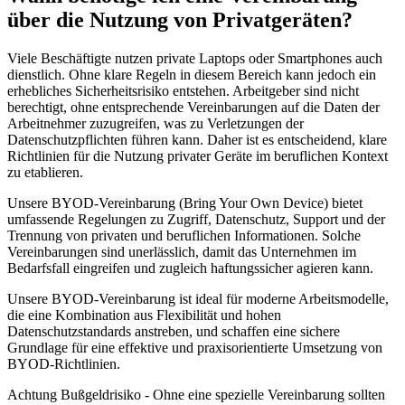
über die Nutzung von Privatgeräten?
zur Datenverarbeitung generieren lassen.Neben der 
Auswahl vorhandener Dienste (bspw. 
Viele Beschäftigte nutzen private Laptops oder Smartphones auch
Videokonferenzsoftware oder Tools wie Mentimeter) 
dienstlich. Ohne klare Regeln in diesem Bereich kann jedoch ein
können auch einzelne eigene Module bspw. für Posteo 
erhebliches Sicherheitsrisiko entstehen. Arbeitgeber sind nicht
berechtigt, ohne entsprechende Vereinbarungen auf die Daten der
als Mailanbieter erstellt werden und künftig direkt in 
Arbeitnehmer zuzugreifen, was zu Verletzungen der
den Text der Datenschutzerklärung oder Impressum 
Datenschutzpflichten führen kann. Daher ist es entscheidend, klare
generiert werden.Hier liegt für mich auch ein großer 
Richtlinien für die Nutzung privater Geräte im beruflichen Kontext
zu etablieren.
Vorteil eines Kundenkontos, da ich damit problemlos 
Erweiterungen vornehmen kann und diese auch 
Unsere BYOD-Vereinbarung (Bring Your Own Device) bietet
ordentlich als HTML Code in mein CMS übernehmen 
umfassende Regelungen zu Zugriff, Datenschutz, Support und der
Trennung von privaten und beruflichen Informationen. Solche
kann und mich da nicht selbst um Formatierung oder 
Vereinbarungen sind unerlässlich, damit das Unternehmen im
interne Links zu einzelnen Abschnitten kümmern 
Bedarfsfall eingreifen und zugleich haftungssicher agieren kann.
muss.Daneben sind die Erläuterungen zu den einzelnen 
Unsere BYOD-Vereinbarung ist ideal für moderne Arbeitsmodelle,
Abschnitten sehr hilfreich und ich freue mich sehr hier 
die eine Kombination aus Flexibilität und hohen
direkt in der Erläuterung für mich eine gute 
Datenschutzstandards anstreben, und schaffen eine sichere
Entscheidungshilfe gefunden zu haben.Ich hatte vor 
Grundlage für eine effektive und praxisorientierte Umsetzung von
BYOD-Richtlinien.
einigen Jahren schon einmal den Generaor gemeinsam 
mit anderen Generatoren genutzt und bin nun sehr 
Achtung Bußgeldrisiko - Ohne eine spezielle Vereinbarung sollten