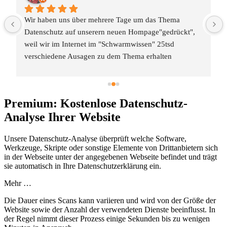
Wir haben uns über mehrere Tage um das Thema 
Datenschutz auf unserern neuen Hompage"gedrückt", 
weil wir im Internet im "Schwarmwissen" 25tsd 
verschiedene Ausagen zu dem Thema erhalten 
haben.Dank Datenschutz-Generator.de haben wir das 
Thema in 30 Minuten verstanden und uns eine passende 
Version für unsere Homepage generiert.Ein großes 
Premium: Kostenlose Datenschutz-
Dankeschön an Dr. Thomas Schwenke !!!!
Analyse Ihrer Website
Unsere Datenschutz-Analyse überprüft welche Software,
Werkzeuge, Skripte oder sonstige Elemente von Drittanbietern sich
in der Webseite unter der angegebenen Webseite befindet und trägt
sie automatisch in Ihre Datenschutzerklärung ein.
Mehr …
Die Dauer eines Scans kann variieren und wird von der Größe der
Website sowie der Anzahl der verwendeten Dienste beeinflusst. In
der Regel nimmt dieser Prozess einige Sekunden bis zu wenigen