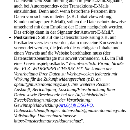
Datenschutzerkl&auuml;rung auch in jede E-Mail-Signatur,
auch bei Autoresponder- oder Transaktions-E-Mails
einzubinden. Denn auch wenn betroffene Personen ihre
Daten von sich aus mitteilen (z.B. Initiativbewerbung,
Kundenanfrage per E-Mail), sollten die Datenschutzhinweise
umgehend mit dem Empfang der Daten nachgeholt werden.
Das erfolgt dann in der Signatur der Antwort-E-Mail.".
Postkarten:
Soll auf die Datenschutzerklärung z.B. auf
Postkarten verwiesen werden, dann muss eine Kurzversion
verwendet werden, die jedoch die wichtigsten Inhalte und
einen Verweis auf die Website bereithalten muss (der
Datenschutzbeauftragte nur soweit vorhanden), z.B. im Fall
einer Gewinnspielpostkarte: "
Verantwortlich: Firma, Straße
Nr., PLZ. WIDERSPRUCHSRECHT: Sie können der
Verarbeitung Ihrer Daten zu Werbezwecken jederzeit mit
Wirkung für die Zukunft widersprechen (z.B. an
optout@musterdomainxyz.de). Ihre weiteren Rechte:
Auskunft, Berichtigung, Löschung/Einschränkung Ihrer
Daten sowie Beschwerde bei der Aufsichtsbehörde.
Zweck/Rechtsgrundlage der Verarbeitung:
Gewinnspielabwicklung/
Art.6(1)b DSGVO
.
Datenschutzbeauftragter: datenschutz@musterdomainxyz.de.
Vollständige Datenschutzhinweise:
https://musterdomainxyz/datenschutz
".