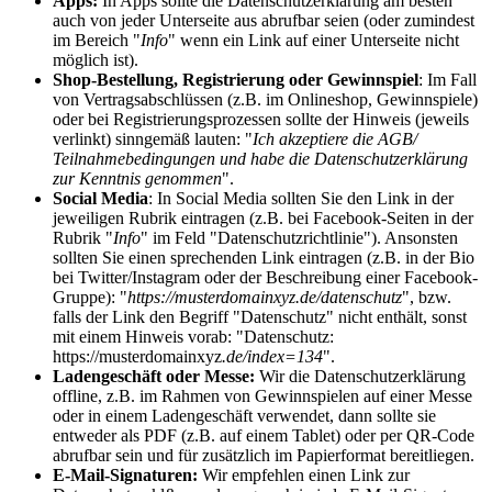
Apps:
In Apps sollte die Datenschutzerklärung am besten
auch von jeder Unterseite aus abrufbar seien (oder zumindest
im Bereich "
Info
" wenn ein Link auf einer Unterseite nicht
möglich ist).
Shop-Bestellung, Registrierung oder Gewinnspiel
: Im Fall
von Vertragsabschlüssen (z.B. im Onlineshop, Gewinnspiele)
oder bei Registrierungsprozessen sollte der Hinweis (jeweils
verlinkt) sinngemäß lauten: "
Ich akzeptiere die AGB/
Teilnahmebedingungen und habe die Datenschutzerklärung
zur Kenntnis genommen
".
Social Media
: In Social Media sollten Sie den Link in der
jeweiligen Rubrik eintragen (z.B. bei Facebook-Seiten in der
Rubrik "
Info
" im Feld "Datenschutzrichtlinie"). Ansonsten
sollten Sie einen sprechenden Link eintragen (z.B. in der Bio
bei Twitter/Instagram oder der Beschreibung einer Facebook-
Gruppe): "
https://musterdomainxyz.de/datenschutz
", bzw.
falls der Link den Begriff "Datenschutz" nicht enthält, sonst
mit einem Hinweis vorab: "Datenschutz:
https://musterdomainxyz
.de/index=134
".
Ladengeschäft oder Messe:
Wir die Datenschutzerklärung
offline, z.B. im Rahmen von Gewinnspielen auf einer Messe
oder in einem Ladengeschäft verwendet, dann sollte sie
entweder als PDF (z.B. auf einem Tablet) oder per QR-Code
abrufbar sein und für zusätzlich im Papierformat bereitliegen.
E-Mail-Signaturen:
Wir empfehlen einen Link zur