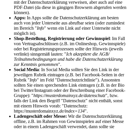
mit der Datenschutzerklärung verweisen, aber auch auf eine
PDF-Datei (da diese in gängigen Browsern abgerufen werden
können).
Apps:
In Apps sollte die Datenschutzerklärung am besten
auch von jeder Unterseite aus abrufbar seien (oder zumindest
im Bereich "
Info
" wenn ein Link auf einer Unterseite nicht
möglich ist).
Shop-Bestellung, Registrierung oder Gewinnspiel
: Im Fall
von Vertragsabschlüssen (z.B. im Onlineshop, Gewinnspiele)
oder bei Registrierungsprozessen sollte der Hinweis (jeweils
verlinkt) sinngemäß lauten: "
Ich akzeptiere die AGB/
Teilnahmebedingungen und habe die Datenschutzerklärung
zur Kenntnis genommen
".
Social Media
: In Social Media sollten Sie den Link in der
jeweiligen Rubrik eintragen (z.B. bei Facebook-Seiten in der
Rubrik "
Info
" im Feld "Datenschutzrichtlinie"). Ansonsten
sollten Sie einen sprechenden Link eintragen (z.B. in der Bio
bei Twitter/Instagram oder der Beschreibung einer Facebook-
Gruppe): "
https://musterdomainxyz.de/datenschutz
", bzw.
falls der Link den Begriff "Datenschutz" nicht enthält, sonst
mit einem Hinweis vorab: "Datenschutz:
https://musterdomainxyz
.de/index=134
".
Ladengeschäft oder Messe:
Wir die Datenschutzerklärung
offline, z.B. im Rahmen von Gewinnspielen auf einer Messe
oder in einem Ladengeschäft verwendet, dann sollte sie