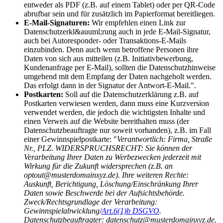
entweder als PDF (z.B. auf einem Tablet) oder per QR-Code
abrufbar sein und für zusätzlich im Papierformat bereitliegen.
E-Mail-Signaturen:
Wir empfehlen einen Link zur
Datenschutzerkl&auuml;rung auch in jede E-Mail-Signatur,
auch bei Autoresponder- oder Transaktions-E-Mails
einzubinden. Denn auch wenn betroffene Personen ihre
Daten von sich aus mitteilen (z.B. Initiativbewerbung,
Kundenanfrage per E-Mail), sollten die Datenschutzhinweise
umgehend mit dem Empfang der Daten nachgeholt werden.
Das erfolgt dann in der Signatur der Antwort-E-Mail.".
Postkarten:
Soll auf die Datenschutzerklärung z.B. auf
Postkarten verwiesen werden, dann muss eine Kurzversion
verwendet werden, die jedoch die wichtigsten Inhalte und
einen Verweis auf die Website bereithalten muss (der
Datenschutzbeauftragte nur soweit vorhanden), z.B. im Fall
einer Gewinnspielpostkarte: "
Verantwortlich: Firma, Straße
Nr., PLZ. WIDERSPRUCHSRECHT: Sie können der
Verarbeitung Ihrer Daten zu Werbezwecken jederzeit mit
Wirkung für die Zukunft widersprechen (z.B. an
optout@musterdomainxyz.de). Ihre weiteren Rechte:
Auskunft, Berichtigung, Löschung/Einschränkung Ihrer
Daten sowie Beschwerde bei der Aufsichtsbehörde.
Zweck/Rechtsgrundlage der Verarbeitung:
Gewinnspielabwicklung/
Art.6(1)b DSGVO
.
Datenschutzbeauftragter: datenschutz@musterdomainxyz.de.